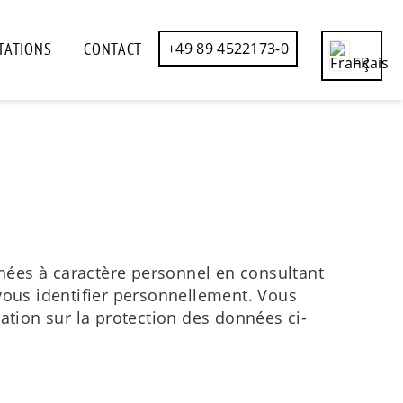
TATIONS
CONTACT
+49 89 4522173-0
FR
CN
DE
EN
ES
nées à caractère personnel en consultant
vous identifier personnellement. Vous
IT
ation sur la protection des données ci-
RU