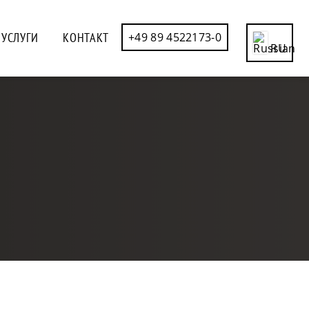
УСЛУГИ
КОНТАКТ
+49 89 4522173-0
RU
CN
DE
EN
ES
FR
IT