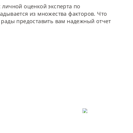
более
 личной оценкой эксперта по
более
адывается из множества факторов. Что
 рады предоставить вам надежный отчет
запрос бесплатно
Защита данных
настройки конфиденциальности