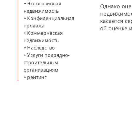
обра́тно
Эксклюзивная
Однако оце
обра́тно
недвижимость
недвижимос
Конфиденциальная
касается с
продажа
об оценке 
обра́тно
Коммерческая
недвижимость
Наследство
обра́тно
обра́тно
Услуги подрядно-
строительным
организациям
рейтинг
Свяжитесь с нами!
Гл
MAIERIMMOBILIEN GmbH