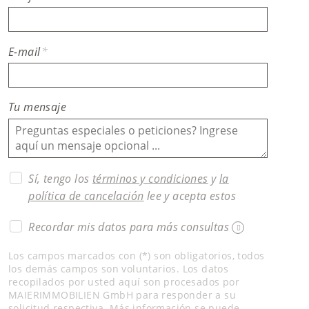
E-mail
*
Tu mensaje
Sí, tengo los
términos y condiciones
y
la
política de cancelación
lee y acepta estos
Recordar mis datos para más consultas
Los campos marcados con (*) son obligatorios, todos
los demás campos son voluntarios. Los datos
recopilados por usted aquí son procesados ​​por
MAIERIMMOBILIEN GmbH para responder a su
solicitud respectiva. Más información se puede