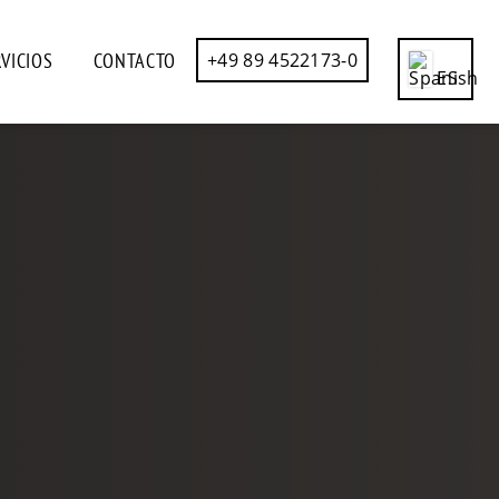
VICIOS
CONTACTO
+49 89 4522173-0
ES
CN
DE
EN
FR
IT
RU