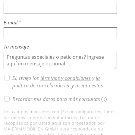
E-mail
*
Tu mensaje
Sí, tengo los
términos y condiciones
y
la
política de cancelación
lee y acepta estos
Recordar mis datos para más consultas
Los campos marcados con (*) son obligatorios, todos
los demás campos son voluntarios. Los datos
recopilados por usted aquí son procesados ​​por
MAIERIMMOBILIEN GmbH para responder a su
solicitud respectiva. Más información se puede