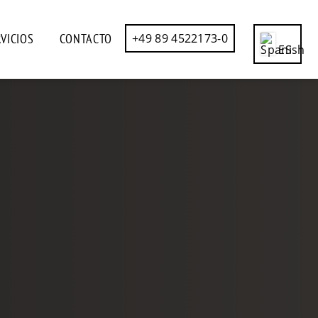
VICIOS
CONTACTO
+49 89 4522173-0
ES
CN
DE
EN
FR
IT
RU