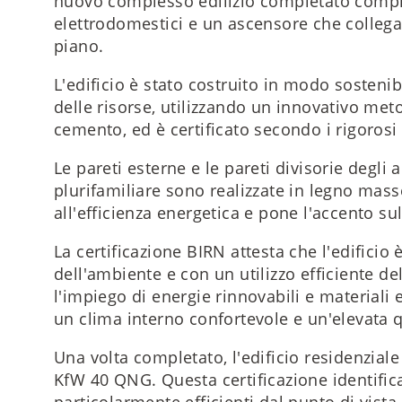
nuovo complesso edilizio completato compr
elettrodomestici e un ascensore che collega 
piano.
L'edificio è stato costruito in modo sostenibi
delle risorse, utilizzando un innovativo met
cemento, ed è certificato secondo i rigorosi
Le pareti esterne e le pareti divisorie degli
plurifamiliare sono realizzate in legno masse
all'efficienza energetica e pone l'accento sull
La certificazione BIRN attesta che l'edificio 
dell'ambiente e con un utilizzo efficiente del
l'impiego di energie rinnovabili e materiali 
un clima interno confortevole e un'elevata qu
Una volta completato, l'edificio residenziale
KfW 40 QNG. Questa certificazione identifica
particolarmente efficienti dal punto di vista