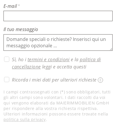
E-mail
*
Il tuo messaggio
Sì, ho i
termini e condizioni
e la
politica di
cancellazione
leggi e accetta questi
Ricorda i miei dati per ulteriori richieste
I campi contrassegnati con (*) sono obbligatori, tutti
gli altri campi sono volontari. I dati raccolti da voi
qui vengono elaborati da MAIERIMMOBILIEN GmbH
per rispondere alla vostra richiesta rispettiva.
Ulteriori informazioni possono essere trovate nella
politica sulla privacy
.