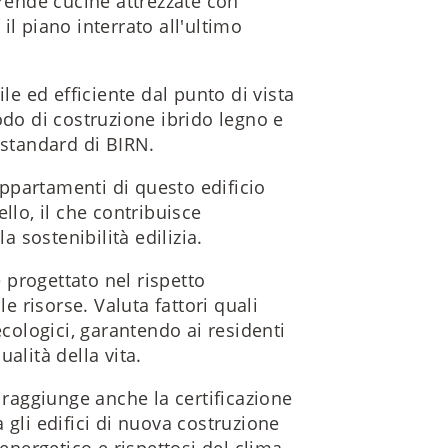
ende cucine attrezzate con
il piano interrato all'ultimo
le ed efficiente dal punto di vista
odo di costruzione ibrido legno e
 standard di BIRN.
 appartamenti di questo edificio
llo, il che contribuisce
a sostenibilità edilizia.
è progettato nel rispetto
le risorse. Valuta fattori quali
ecologici, garantendo ai residenti
alità della vita.
 raggiunge anche la certificazione
 gli edifici di nuova costruzione
 energetico e rispettosi del clima.