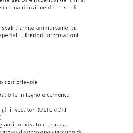
sce una riduzione dei costi di
i fiscali tramite ammortamenti:
ciali. Ulteriori informazioni
no confortevole
atibile in legno e cemento
li investitori (ULTERIORI
)
iardino privato e terrazza.
nsardati dispongono ciascuno di