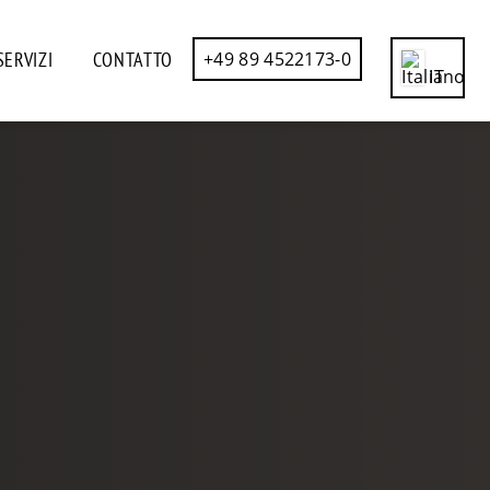
SERVIZI
CONTATTO
+49 89 4522173-0
IT
CN
DE
EN
ES
FR
RU