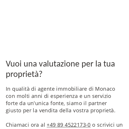
delle nostre vendite, i prezzi di vendita da noi
precedentemente determinati vengono
raggiunti e nella maggior parte dei casi
addirittura superati! Approfittate del nostro
servizio completo per i venditori, che
comprende anche la valutazione immobiliare.
Vuoi una valutazione per la tua
proprietà?
In qualità di agente immobiliare di Monaco
con molti anni di esperienza e un servizio
forte da un'unica fonte, siamo il partner
giusto per la vendita della vostra proprietà.
Chiamaci ora al
+49 89 4522173-0
o scrivici un