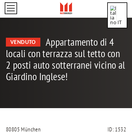
IT
Appartamento di 4
VENDUTO
locali con terrazza sul tetto con
CN
2 posti auto sotterranei vicino al
Giardino Inglese!
DE
EN
80805 München
ID: 1532