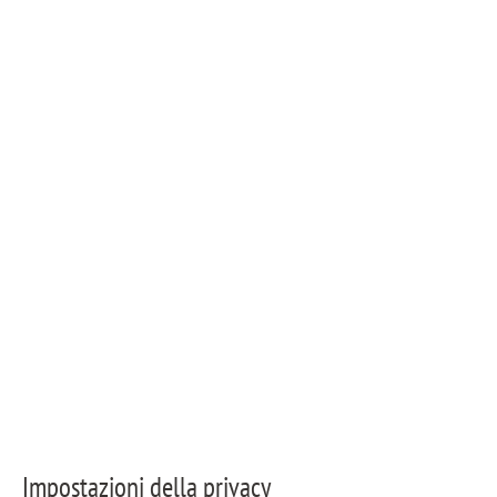
Colophon
Condizioni generali di contratto
© Copyright - MAIERIMMOBILIEN GmbH
Impostazioni della privacy