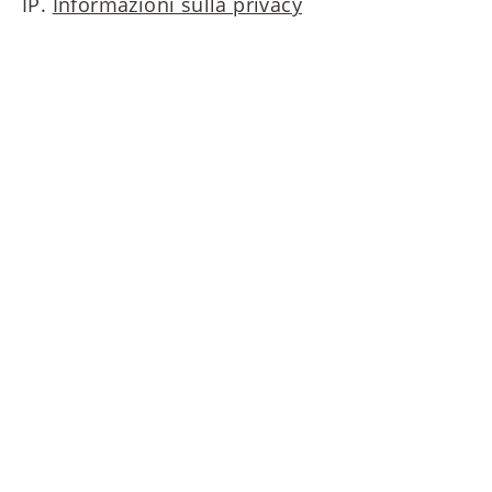
IP.
Informazioni sulla privacy
Contattaci ora!
MAIERIMMOBILIEN GmbH
Oberanger 42
80331 München
T
+49 89 4522173-0
nf
m
r
mm
b
l
n
d