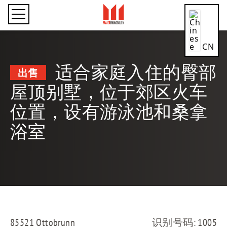
CN
适合家庭入住的臀部
出售
DE
屋顶别墅，位于郊区火车
位置，设有游泳池和桑拿
EN
浴室
ES
FR
85521 Ottobrunn
识别号码: 1005