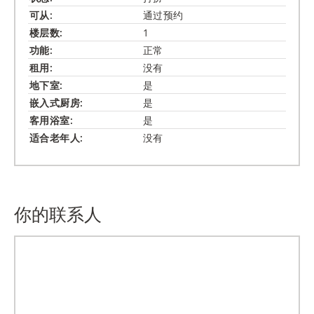
可从:
通过预约
楼层数:
1
功能:
正常
租用:
没有
地下室:
是
嵌入式​厨房:
是
客用浴室:
是
适合老年人:
没有
你的联系人