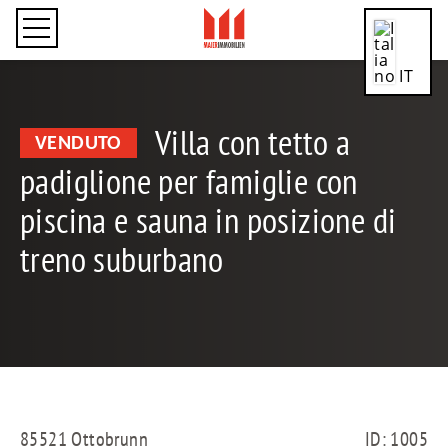
IT
Villa con tetto a
VENDUTO
padiglione per famiglie con
CN
piscina e sauna in posizione di
treno suburbano
DE
EN
85521 Ottobrunn
ID: 1005