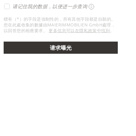
请记住我的数据，以便进一步查询
標有（*）的字段是強制性的，所有其他字段都是自願的。
您在此處收集的數據由MAIERIMMOBILIEN GmbH處理，
以回答您的相應要求。
更多信息可以在隱私政策中找到
。
请求曝光