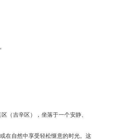
。
兴区（吉辛区），坐落于一个安静、
慢跑，或在自然中享受轻松惬意的时光。这