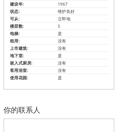
建设年:
1967
状态:
维护良好
可从:
立即地
楼层数:
5
电梯:
是
租用:
没有
上市建筑:
没有
地下室:
是
嵌入式​厨房:
没有
客用浴室:
没有
使用花园:
是
你的联系人