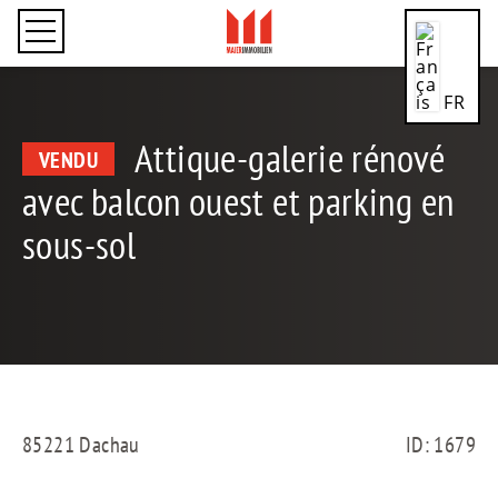
FR
Attique-galerie rénové
VENDU
avec balcon ouest et parking en
CN
sous-sol
DE
85221 Dachau
ID: 1679
EN