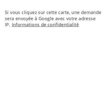
Si vous cliquez sur cette carte, une demande
sera envoyée à Google avec votre adresse
IP.
Informations de confidentialité
Contactez nous s'il vous plait!
MAIERIMMOBILIEN GmbH
Oberanger 42
80331 München