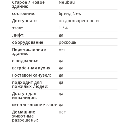
Старое / Новое
Neubau
здание:
состояние:
бренд New
Доступна с:
по договоренности
этаж:
1 / 4
Лифт:
да
оборудование:
роскошь
Перечисленное
нет
здание:
с подвалом:
да
встро́енная ку́хня:
да
Гостевой санузел:
да
подходит для
да
пожилых людей:
Доступ для
да
инвалидов:
использование сада:
да
Домашние
нет
животные
разрешены: