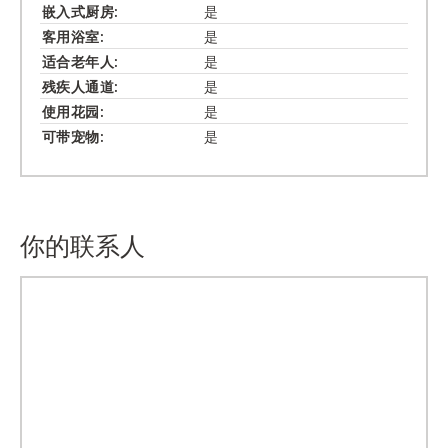
嵌入式​厨房:
是
客用浴室:
是
适合老年人:
是
残疾人通道:
是
使用花园:
是
可带宠物:
是
你的联系人