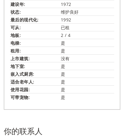
建设年:
1972
状态:
维护良好
最后的现代化:
1992
可从:
已租
地板:
2 / 4
电梯:
是
租用:
是
上市建筑:
没有
地下室:
是
嵌入式​厨房:
是
适合老年人:
是
使用花园:
是
可带宠物:
是
你的联系人