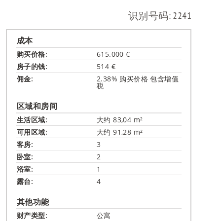
RU
识别号码: 2241
成本
购买价格:
615.000 €
房子的钱:
514 €
佣金:
2.38% 购买价格 包含增值
税
区域和房间
生活区域:
大约 83,04 m²
可用区域:
大约 91,28 m²
客房:
3
卧室:
2
浴室:
1
露台:
4
其他功能
财产类型:
公寓