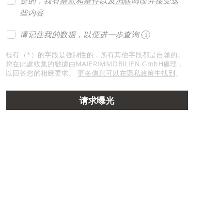
是的，我有
条款和条件
以及
消除
阅读并接受这
些内容
请记住我的数据，以便进一步查询
標有（*）的字段是強制性的，所有其他字段都是自願的。
您在此處收集的數據由MAIERIMMOBILIEN GmbH處理，
以回答您的相應要求。
更多信息可以在隱私政策中找到
。
请求曝光