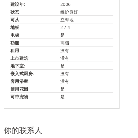
建设年:
2006
状态:
维护良好
可从:
立即地
地板:
2 / 4
电梯:
是
功能:
高档
租用:
没有
上市建筑:
没有
地下室:
是
嵌入式​厨房:
没有
客用浴室:
没有
使用花园:
是
可带宠物:
是
你的联系人