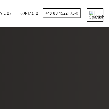
VICIOS
CONTACTO
+49 89 4522173-0
ES
CN
DE
EN
FR
IT
RU