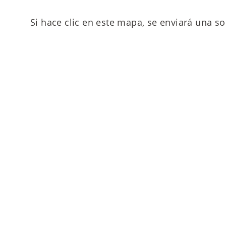
Si hace clic en este mapa, se enviará una so
¡Por favor contáctenos!
MAIERIMMOBILIEN GmbH
Oberanger 42
80331 München
T
+49 89 4522173-0