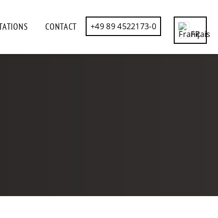
TATIONS
CONTACT
+49 89 4522173-0
FR
CN
DE
EN
ES
IT
RU