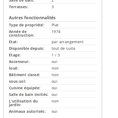
Salle de bain:
2
Terrasses:
3
Autres fonctionnalités
Type de propriété:
Plat
Année de
1974
construction:
Etat:
par arrangement
Disponible depuis:
tout de suite
Etage:
1 / 3
Ascenseur:
oui
loué:
non
Bâtiment classé:
non
sous-sol:
oui
Cuisine équipée:
oui
Salle de bain invités:
oui
L'utilisation du
non
jardin:
Animaux autorisés:
oui