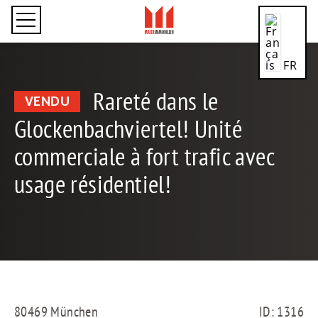
FR
Rareté dans le
VENDU
Glockenbachviertel! Unité
CN
commerciale à fort trafic avec
usage résidentiel!
DE
EN
80469 München
ID: 1316