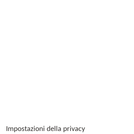
Condizioni generali di contratto
© Copyright - MAIERIMMOBILIEN GmbH
Impostazioni della privacy