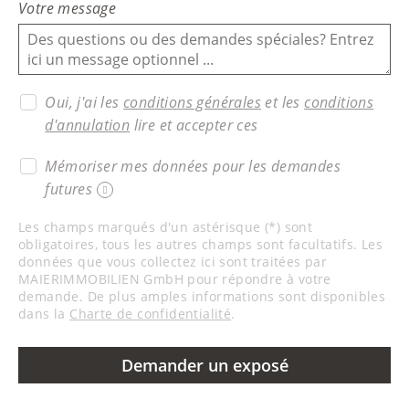
Votre message
Oui, j'ai les
conditions générales
et les
conditions
d'annulation
lire et accepter ces
Mémoriser mes données pour les demandes
futures
Les champs marqués d'un astérisque (*) sont
obligatoires, tous les autres champs sont facultatifs. Les
données que vous collectez ici sont traitées par
MAIERIMMOBILIEN GmbH pour répondre à votre
demande. De plus amples informations sont disponibles
dans la
Charte de confidentialité
.
Demander un exposé