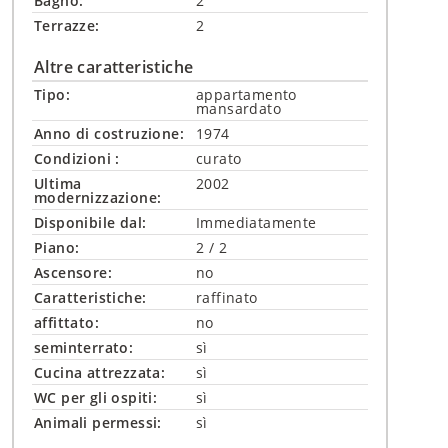
Bagno:
2
Terrazze:
2
Altre caratteristiche
Tipo:
appartamento
mansardato
Anno di costruzione:
1974
Condizioni :
curato
Ultima
2002
modernizzazione:
Disponibile dal:
Immediatamente
Piano:
2 / 2
Ascensore:
no
Caratteristiche:
raffinato
affittato:
no
seminterrato:
sì
Cucina attrezzata:
sì
WC per gli ospiti:
sì
Animali permessi:
sì