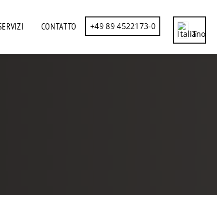
SERVIZI
CONTATTO
+49 89 4522173-0
IT
CN
DE
EN
ES
FR
RU