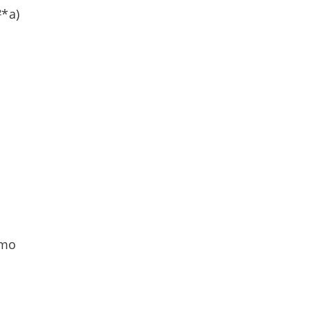
*a)
umo