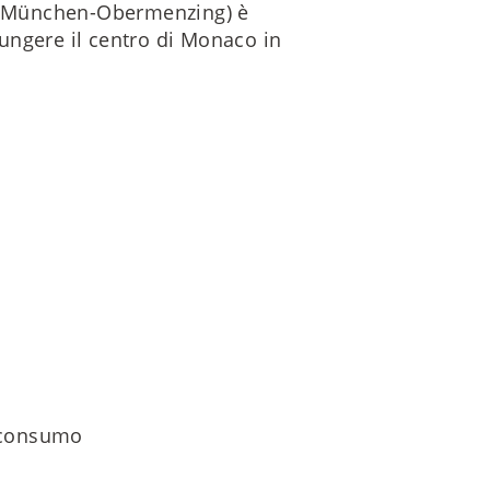
n (München-Obermenzing) è
giungere il centro di Monaco in
i consumo