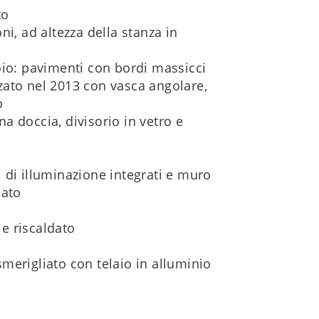
to
i, ad altezza della stanza in
oio: pavimenti con bordi massicci
zzato nel 2013 con vasca angolare,
o
a doccia, divisorio in vetro e
 di illuminazione integrati e muro
lato
e riscaldato
merigliato con telaio in alluminio