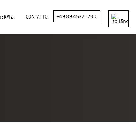
SERVIZI
CONTATTO
+49 89 4522173-0
IT
CN
DE
EN
ES
FR
RU