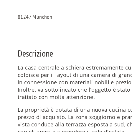
81247 München
Descrizione
La casa centrale a schiera estremamente cu
colpisce per il layout di una camera di gran
in connessione con materiali nobili e preziosi
Inoltre, va sottolineato che l'oggetto è sta
trattato con molta attenzione.
La proprietà è dotata di una nuova cucina co
prezzo di acquisto. La zona soggiorno e pra
vista conduce alla terrazza esposta a sud, che
con gli amici e a prendere il sole d'estate.