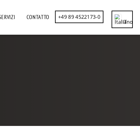
SERVIZI
CONTATTO
+49 89 4522173-0
IT
CN
DE
EN
ES
FR
RU