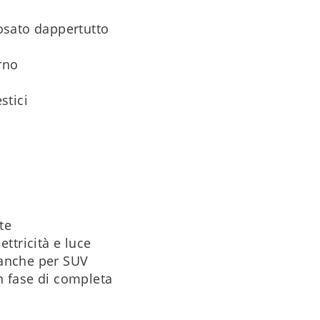
posato dappertutto
rno
stici
te
ettricità e luce
 anche per SUV
n fase di completa