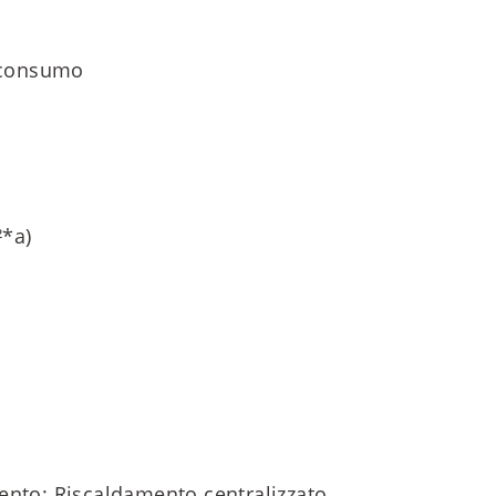
i consumo
*a)
ento: Riscaldamento centralizzato