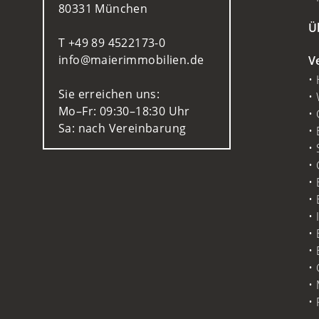
80331 München
Ü
T
+49 89 4522173-0
nf
m
r
mm
b
l
n
d
V
Sie erreichen uns:
Mo–Fr: 09:30–18:30 Uhr
Sa: nach Vereinbarung