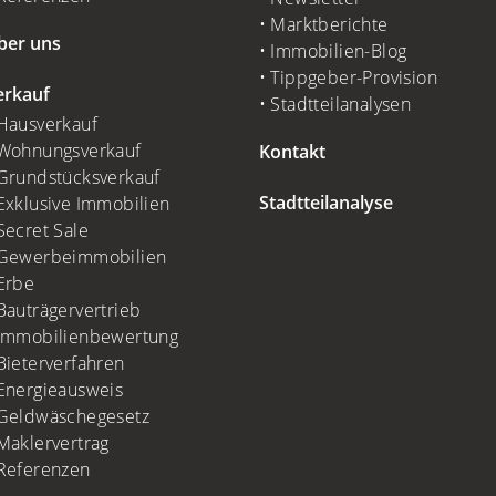
Marktberichte
ber uns
Immobilien-Blog
Tippgeber-Provision
erkauf
Stadtteilanalysen
Hausverkauf
Wohnungsverkauf
Kontakt
Grundstücksverkauf
Stadtteilanalyse
Exklusive Immobilien
Secret Sale
Gewerbeimmobilien
Erbe
Bauträgervertrieb
Immobilienbewertung
Bieterverfahren
Energieausweis
Geldwäschegesetz
Maklervertrag
Referenzen