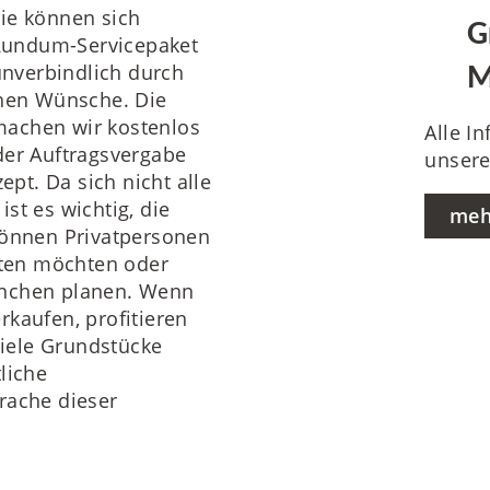
 Sie können sich
G
Rundum-Servicepaket
 unverbindlich durch
M
chen Wünsche. Die
machen wir kostenlos
Alle I
der Auftragsvergabe
unsere
ept. Da sich nicht alle
st es wichtig, die
meh
können Privatpersonen
chten möchten oder
ünchen planen. Wenn
rkaufen, profitieren
iele Grundstücke
liche
rache dieser