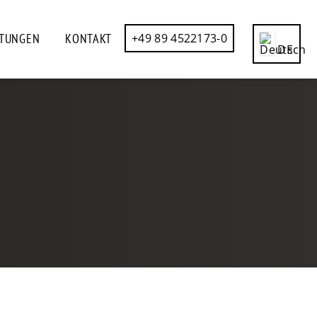
STUNGEN
KONTAKT
+49 89 4522173-0
DE
CN
EN
ES
FR
IT
RU