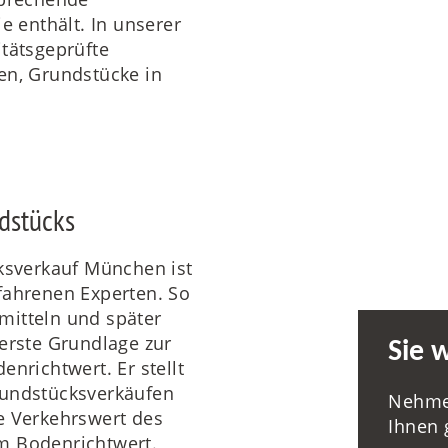
e enthält. In unserer
itätsgeprüfte
en, Grundstücke in
dstücks
cksverkauf München ist
fahrenen Experten. So
mitteln und später
 erste Grundlage zur
Sie 
nrichtwert. Er stellt
rundstücksverkäufen
Nehmen 
che Verkehrswert des
Ihnen 
m Bodenrichtwert.