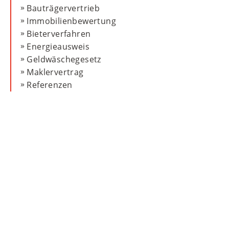
Bauträgervertrieb
Immobilienbewertung
Analyse kostenlos anfordern
Bieterverfahren
Energieausweis
Geldwäschegesetz
Maklervertrag
Referenzen
Nehmen Sie Kontakt zu uns auf!
MAIERIMMOBILIEN GmbH
Oberanger 42
80331 München
T
+49 89 4522173-0
nf
m
r
mm
b
l
n
d