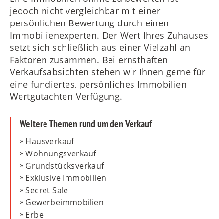
Telefon
jedoch nicht vergleichbar mit einer
Ladezone vorhanden?
persönlichen Bewertung durch einen
Immobilienexperten. Der Wert Ihres Zuhauses
E-Mail
setzt sich schließlich aus einer Vielzahl an
Fahrstuhl vorhanden?
Faktoren zusammen. Bei ernsthaften
Verkaufsabsichten stehen wir Ihnen gerne für
Nachricht bzw. weitere Details
eine fundiertes, persönliches Immobilien
Wertgutachten Verfügung.
Parkplätze vorhanden?
Weitere Themen rund um den Verkauf
Die von Ihnen hier erhobenen Daten werden von der
MAIERIMMOBILIEN GmbH zur Erstellung und
Hausverkauf
Übersendung der Wohnmarktanalyse sowie ggf. zur
zurück
weiter
Wohnungsverkauf
Kontaktaufnahme - beispielsweise für Rückfragen -
Grundstücksverkauf
verwendet und verarbeitet. Weitere Informationen
entnehmen Sie bitte den
Datenschutzhinweisen
.
Exklusive Immobilien
Secret Sale
Gewerbeimmobilien
Erbe
zurück