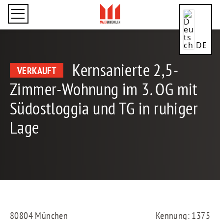
DE
Kernsanierte 2,5-
VERKAUFT
Zimmer-Wohnung im 3. OG mit
Südostloggia und TG in ruhiger
CN
Lage
EN
ES
80804 München
Kennung: 1375