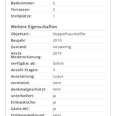
Badezimmer:
2
Terrassen:
2
Stellplätze:
1
Weitere Eigenschaften
Objektart:
Doppelhaushälfte
Baujahr:
2010
Zustand:
neuwertig
letzte
2019
Modernisierung:
verfügbar ab:
Sofort
Anzahl Etagen:
3
Ausstattung:
Luxus
vermietet:
nein
denkmalgeschützt:
nein
unterkellert:
ja
Einbauküche:
ja
Gäste-WC:
ja
Einliegerwohnung:
nein