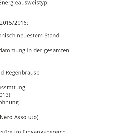
Energieausweistyp:
2015/2016:
hnisch neuestem Stand
edämmung in der gesamten
nd Regenbrause
usstattung
013)
Wohnung
n
(Nero Assoluto)
tztüre im Eingangsbereich