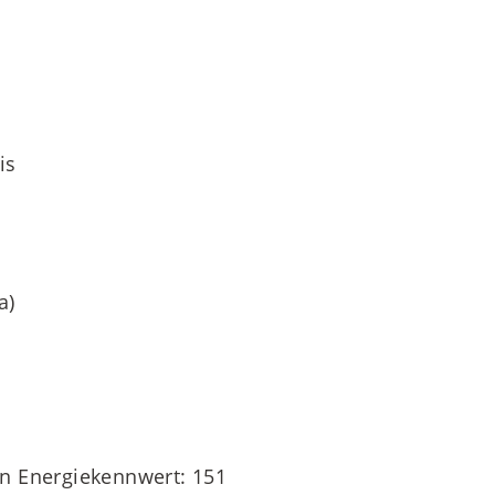
is
a)
n Energiekennwert: 151