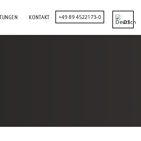
STUNGEN
KONTAKT
+49 89 4522173-0
DE
CN
EN
ES
FR
IT
RU