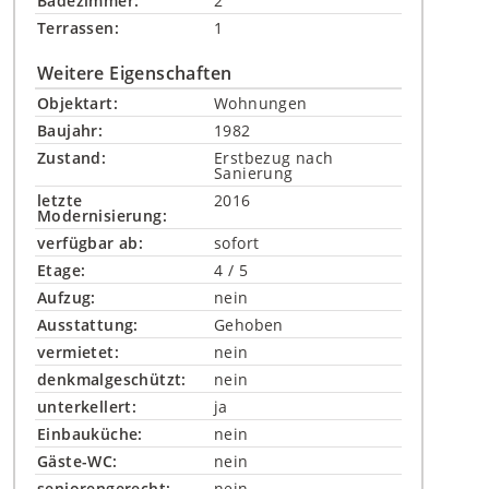
Badezimmer:
2
Terrassen:
1
Weitere Eigenschaften
Objektart:
Wohnungen
Baujahr:
1982
Zustand:
Erstbezug nach
Sanierung
letzte
2016
Modernisierung:
verfügbar ab:
sofort
Etage:
4 / 5
Aufzug:
nein
Ausstattung:
Gehoben
vermietet:
nein
denkmalgeschützt:
nein
unterkellert:
ja
Einbauküche:
nein
Gäste-WC:
nein
seniorengerecht:
nein