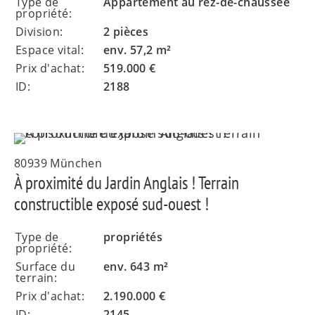
Type de
Appartement au rez-de-chaussée
propriété:
Division:
2 pièces
Espace vital:
env. 57,2 m²
Prix d'achat:
519.000 €
ID:
2188
80939 München
À proximité du Jardin Anglais ! Terrain
constructible exposé sud-ouest !
Type de
propriétés
propriété:
Surface du
env. 643 m²
terrain:
Prix d'achat:
2.190.000 €
ID:
2145