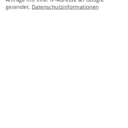
gesendet.
Datenschutzinformationen
Nehmen Sie Kontakt zu uns auf!
MAIERIMMOBILIEN GmbH
Oberanger 42
80331 München
T
+49 89 4522173-0
nf
m
r
mm
b
l
n
d