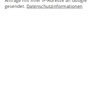
Anfrage mit Ihrer IP-Adresse an Google
gesendet.
Datenschutzinformationen
Nehmen Sie Kontakt zu uns auf!
MAIERIMMOBILIEN GmbH
Oberanger 42
80331 München
T
+49 89 4522173-0
nf
m
r
mm
b
l
n
d