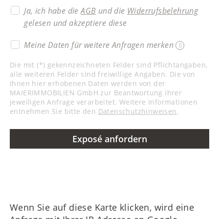
Ja, ich habe die
AGB
und die
Widerrufsbelehrung
gelesen und akzeptiere diese
Meine Daten für weitere Anfragen merken
Die mit (*) gekennzeichneten Felder sind Pflichtangaben,
alle weiteren Felder sind freiwillige Angaben. Die von
Ihnen hier erhobenen Daten werden von der
MAIERIMMOBILIEN GmbH zur Beantwortung Ihrer
jeweiligen Anfrage verarbeitet. Weitere Informationen
entnehmen Sie bitte den
Datenschutzhinweisen
.
Exposé anfordern
Wenn Sie auf diese Karte klicken, wird eine