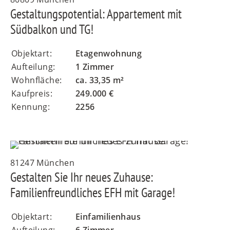
Gestaltungspotential: Appartement mit
Südbalkon und TG!
FR
Objektart:
Etagenwohnung
Aufteilung:
1 Zimmer
Wohnfläche:
ca. 33,35 m²
Kaufpreis:
249.000 €
IT
Kennung:
2256
RU
81247 München
Gestalten Sie Ihr neues Zuhause:
Familienfreundliches EFH mit Garage!
Objektart:
Einfamilienhaus
Aufteilung:
6 Zimmer