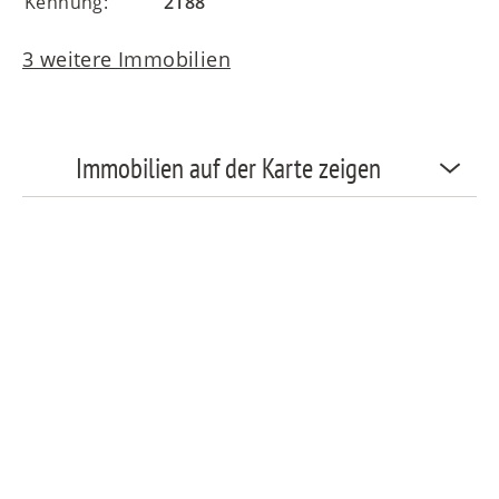
Kennung:
2188
3 weitere Immobilien
Immobilien auf der Karte zeigen
Nehmen Sie Kontakt zu uns auf!
MAIERIMMOBILIEN GmbH
Oberanger 42
80331 München
T
+49 89 4522173-0