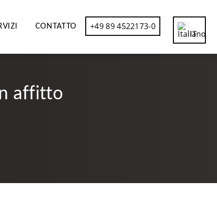
+49 89 4522173-0
RVIZI
CONTATTO
IT
CN
DE
n affitto
EN
ES
FR
RU